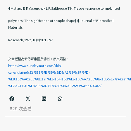
4 Matlaga B F, Yasenchak L P, Salthouse T N. Tissue response to implanted
polymers: The significance of sample shape[J]. Journal of Biomedical
Materials
Research, 1976, 10(3):391-397.
文章版權為新傳媒集團所擁有，原文請按：
https://www.sundaymore.com/skin-
care/julaine%E6%B8%9B%E9%BD%A1%E9%87%9D-
%E8%86%A0%E5%8E%9F%E6%B4%BB%E6%80%A7%E5%86%8D%E7%94%9F%E
%E7%9A%AE%E8%82%89%E5%88%86%E9%9B%A2-1402446/
629 次查看