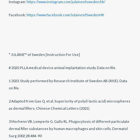
Instagram:
https://www.instagram.com/julaineofsweden.hk/
Facebook:
https://www.facebook.com/JulaineofSwedenHK
* JULÄINE™ of Sweden [Instruction For Use]
# 2020. PLLA medical device animal implantation study. Data on file.
1 2023. Study performed by Research Institute of Sweden AB (RISE). Data
on file.
2 Adapted from Gao Q. et al, Superiority of poly(l-lactic acid) microspheres
as dermal fillers, Chinese Chemical Letters (2021).​
3 Morhenn VB, Lemperle G, Gallo RL. Phagocytosis of different particulate
dermal filler substances by human macrophages and skin cells. Dermatol
Surg 2002;28:484–90