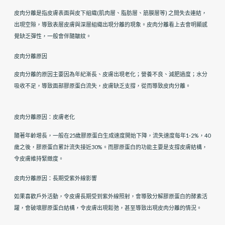
皮肉分離是指皮膚表面與皮下組織(肌肉層、脂肪層、筋膜層等) 之間失去連結，
出現空隙，導致表層皮膚與深層組織出現分離的現象。皮肉分離看上去會明顯感
覺缺乏彈性，一般會伴隨皺紋。
皮肉分離原因
皮肉分離的原因主要因為年紀漸長、皮膚出現老化；營養不良、減肥過度；水分
吸收不足，導致面部膠原蛋白流失，皮膚缺乏支撐，從而導致皮肉分離。
皮肉分離原因：皮膚老化
隨著年齡增長，一般在25歲膠原蛋白生成速度開始下降，流失速度每年1-2%，40
歲之後，膠原蛋白累計流失接近30%。而膠原蛋白的功能主要是支撐皮膚結構，
令皮膚維持緊緻度。
皮肉分離原因：長期受紫外線影響
如果喜歡戶外活動，令皮膚長期受到紫外線照射，會導致分解膠原蛋白的酵素活
躍，會破壞膠原蛋白結構，令皮膚出現鬆弛，甚至導致出現皮肉分離的情況。