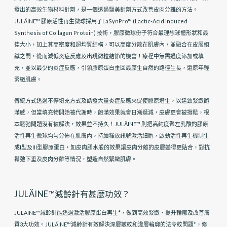
發出的高效生物材料針劑，是一個透過醫美針劑方式改善皮肉分離的方法。
JULÄINE™ 膠原活性再生微球採用了LaSynPro™ (Lactic-Acid Induced
Synthesis of Collagen Protein) 技術，膠原微球份子符合最理想球體形狀和最
佳大小，加上其高密度和超均質結構，可以高度分散在肌膚內，並融合在皮層組
織之間，從而減低炎症反應及出現微粒結節的機會！療程中無需過度添加或填
充，並以最少的炎症反應，引領膠原蛋白重回最原生自然的路徑生長，還原年輕
緊緻肌膚。
傳統方式透過不停填充方式及誘發大量炎症反應來促使膠原增生，以達致緊緻飽
滿感，但當填充物開始被代謝時，飽滿效果就會日漸遞減，皮膚更會被撐鬆，根
本鬆弛問題沒有被解決，效果並不持久！JULÄINE™ 則把高純度聚左乳酸的膠原
活性再生微球均勻分佈在肌膚內，持續釋放訊號激活細胞，啟動活性再生機制生
成I型及III型膠原蛋白，如皮肉膠水般的效果讓皮肉分離的皮層變得更貼合，對抗
鬆弛下垂及皮肉分離等情況，塑造自然緊緻肌膚。
JULÄINE™減齡針有甚麼功效？
JULÄINE™減齡針能透過激活膠原蛋白再生*，做到高效緊緻、提升輪廓及改善膚
質3大功效。JULÄINE™減齡針有效解決深層皺紋和淺層輪廓的法令紋問題*，修