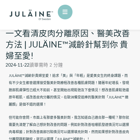
Skip
Menu
to
content
一文看清皮肉分離原因、醫美改善
方法 | JULÄINE™減齡針幫到你 貴
婦至愛!
2024-11-22
讀畢需時
2
分鐘
JULÄINE™減齡針貴婦至愛！追求「美」與「年輕」是愛美女生的終身課題，而
有不少女生都會選擇接受醫美針劑療程改善各種肌膚問題！隨著年紀增長，發現
臉部肌膚彈性已經大不如前，甚至開始出現鬆弛及下垂情況！想改善肌膚鬆弛還
原年輕肌，或改善皮肉分離的情況，在歐洲備受追捧的醫美針劑「JULÄINE™ 緻
麗顏」是個不錯的選擇！
但可能你會問，市面上有那麼多醫美針劑，我怎知道自己適合那一種呢？那你就
需要先清楚了解自己想針對改善的問題，例如針對改善咀嚼肌發達情況可以選擇
肉毒桿菌；針對改善面部凹陷情況可以選擇填充針劑，然而如果想針對改善皮肉
分離問題和皺紋，就可以選擇「JULÄINE™減齡針」！