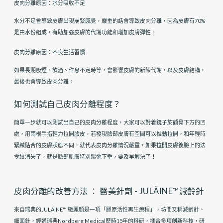
皮肉分離原因：水分吸收不足
水分不足會導致皮膚出現崩緊感覺，嚴重的話會導致皮肉分離，因為皮膚有70%
是由水份組成，有助加強皮膚的代謝功能和增加皮膚彈性。
皮肉分離原因：不良生活習慣
如果長期吸煙、飲酒、作息不定時等，會影響皮膚的新陳代謝，以及皮膚結構，
最後也會導致皮肉分離。
如何測試自己皮肉分離程度？
簡單一步就可以測試出自己的皮肉分離程度，大家可以對着鏡子於顴骨下方的凹
處，用兩根手指輕力拉開臉皮，若發現臉部皮膚有空間可以推動拉開，和年輕時
緊緻貼合的皮膚狀態不同，就代表皮肉分離情況嚴重，如果拉開皮膚後臉上的法
令紋消失了，就是臉部肌膚特別鬆弛下垂，要及早解決了！
皮肉分離的改善方法 ： 醫美針劑 - JULÄINE™減齡針
來自瑞典的JULÄINE™ 緻麗顏是一項「膠原活性再生療程」，坊間又稱減齡針、
細面針，經過瑞典Nordberg Medical歷時15年的科研，揉合多項創新科技，研