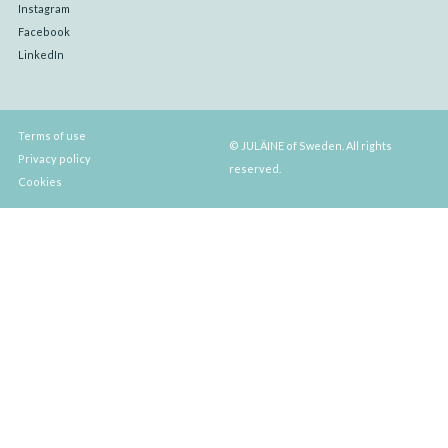
Instagram
Facebook
LinkedIn
Terms of use
© JULÄINE of Sweden. All rights
Privacy policy
reserved.
Cookies