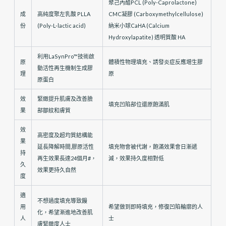
聚己內醋PCL (Poly-Caprolactone)
成
高純度聚左乳酸 PLLA
CMC凝膠 (Carboxymethylcellulose)
份
(Poly-L-lactic acid)
納米小球CaHA (Calcium
Hydroxylapatite) 透明質酸 HA
利用LaSynPro™技術啟
原
體積性物理填充、誘發炎症反應增生膠
動活性再生機制生成膠
理
原
原蛋白
效
緊緻提升肌膚及改善臉
填充凹陷部位還原飽滿肌
果
部鄒紋和膚質
效
高密度及超均質結構能
果
延長降解時間,膠原活性
填充物會被代謝，飽滿效果會日漸遞
持
再生效果長達24個月#，
減，效果持久度相對低
久
效果更持久自然
度
適
不想過度填充導致饅
用
希望做到即時填充，修復凹陷輪廓的人
化，希望漸進地改善肌
人
士
膚緊緻度人士