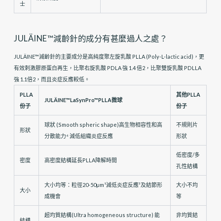
士
JULÄINE™減齡針的成分有甚麼過人之處？
JULÄINE™減齡針的主要成分是高純度聚左旋乳酸 PLLA (Poly-L-lactic acid)，更
有效刺激膠原蛋白再生，比聚右旋乳酸 PDLA 強 1.4 倍2，比聚雙旋乳酸 PDLLA
強 1.1倍2，而且炎症反應較低。
PLLA
其他PLLA
JULÄINE™LaSynPro™PLLA微球
份子
份子
球狀 (Smooth spheric shape)高生物相容性和高
不規則片
形狀
分散能力⁴ 減低組織炎症反應
形狀
低密度/多
密度
高密度結構延長PLLA降解時間
孔性結構
大小均等：粒徑20-50µm¹減低炎症反應³及結節形
大小不均
大小
成機會
等
超均質結構(Ultra homogeneous structure) 能
非均質結
結構