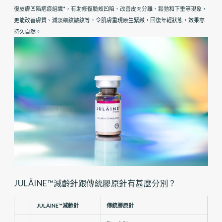
復皮膚凹陷疤痕組織*，有助修復臉頰凹陷、改善皮肉分離、鬆弛和下垂等現象，
更能改善膚質、減淡細紋皺紋等，令肌膚重現原生緊緻，回復年輕狀態，效果亦
持久自然。
JULÄINE™減齡針跟傳統膠原針有甚麼分別？
JULÄINE™減齡針
傳統膠原針